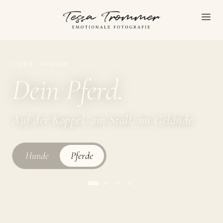
TIERE · PFERDE
Dein Pferd.
Auf der Koppel, am Stall, im Gelände.
Hunde
Pferde