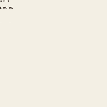
: ich
s eures
dieselbe.
ckeltisch und ruhiger