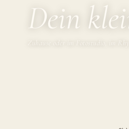
Dein kle
Zuhause oder im Fotostudio, im Rh