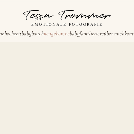
me
hochzeit
babybauch
neugeborene
baby
familie
tiere
über mich
kont