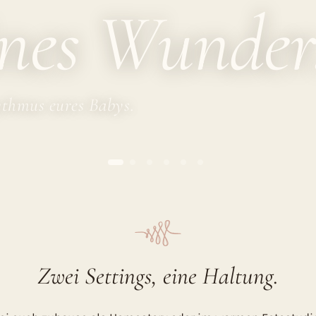
ines Wunder
ythmus eures Babys.
C
Zwei Settings, eine Haltung.