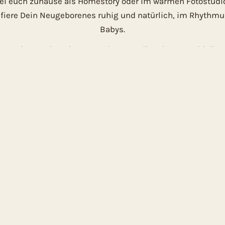
ei euch zuhause als Homestory oder im warmen Fotostudio
afiere Dein Neugeborenes ruhig und natürlich, im Rhythmu
Babys.
ten das Setting, das zu euch passt, die Stimmung bleibt 
SETTING · STUDIO
Im Fotostudio.
 eurem
Kuschelig warm mit Wi
Atmosphäre.
Studio ansehen